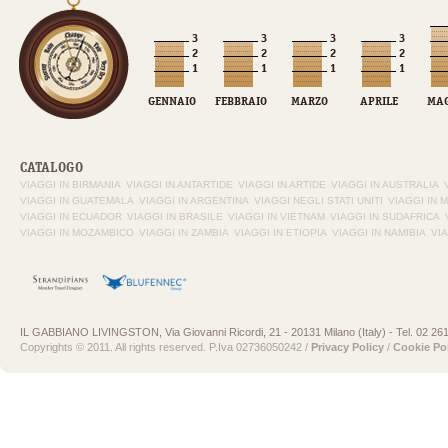
GENNAIO
FEBBRAIO
MARZO
APRILE
MAG
CATALOGO
VIAGGI IN BIRMANIA
VIAGGI IN ANTARTIDE
VIAGGI IN ARTIDE
VIAGGI IN AUSTRALIA
VIAGGI IN GUATEMALA
VIAGGI IN ARGENTINA
VIAGGI NEGLI STATI UNITI
VIAGGI IN 
VIAGGI IN ECUADOR
VIAGGI IN BRASILE
VIAGGI IN VIETNAM
VIAGGI IN SUDAFRICA
VIAGGI IN MOZAMBICO
VIAGGI IN ZAMBIA
VIAGGI IN ETIOPIA
VIAGGI IN NAMIBIA
VI
IL GABBIANO LIVINGSTON, Via Giovanni Ricordi, 21 - 20131 Milano (Italy) - Tel. 02 26
Copyrights © 2011. All rights reserved. P.Iva 02736050242 /
Privacy Policy
/
Cookie Po