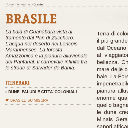
Home
> Americhe >
Brasile
BRASILE
La baia di Guanabara vista al
Terra di colo
tramonto dal Pan di Zucchero.
il più grand
L'acqua nel deserto nei Lencois
dall’Oceano 
Maranhenses. La foresta
al viaggiato
Amazzonica e la pianura alluvionale
del Pantanal. Il carnevale infinito tra
bellezza. Ch
le strade di Salvador de Bahia.
mare delle o
baie. La For
ITINERARI
impenetrabi
pianura allu
DUNE, PALUDI E CITTA’ COLONIALI
enorme quant
BRASILE SU MISURA
quello bagna
le dune crea
Minais Gerai
sapori africa