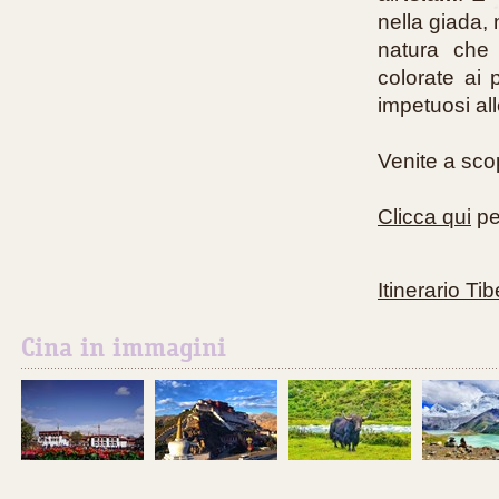
nella giada, n
natura che 
colorate ai 
impetuosi all
Venite a sco
Clicca qui
per
Itinerario T
Cina in immagini