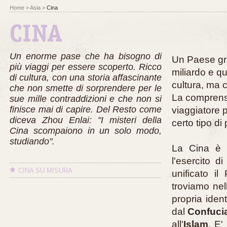
Home
> Asia >
Cina
CINA
Un enorme pase che ha bisogno di
Un Paese gr
più viaggi per essere scoperto. Ricco
miliardo e qu
di cultura, con una storia affascinante
cultura, ma 
che non smette di sorprendere per le
La comprens
sue mille contraddizioni e che non si
finisce mai di capire. Del Resto come
viaggiatore p
diceva Zhou Enlai: "
I misteri della
certo tipo di
Cina scompaiono in un solo modo,
studiando".
La Cina è
l'esercito d
CINA SU MISURA
unificato i
troviamo nel
propria ident
dal
Confuci
all'
Islam
. E'