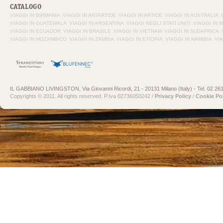
CATALOGO
VIAGGI IN BIRMANIA
VIAGGI IN ANTARTIDE
VIAGGI IN ARTIDE
VIAGGI IN AUSTRALIA
VIAGGI IN GUATEMALA
VIAGGI IN ARGENTINA
VIAGGI NEGLI STATI UNITI
VIAGGI IN 
VIAGGI IN ECUADOR
VIAGGI IN BRASILE
VIAGGI IN VIETNAM
VIAGGI IN SUDAFRICA
VIAGGI IN MOZAMBICO
VIAGGI IN ZAMBIA
VIAGGI IN ETIOPIA
VIAGGI IN NAMIBIA
VI
IL GABBIANO LIVINGSTON, Via Giovanni Ricordi, 21 - 20131 Milano (Italy) - Tel. 02 26
Copyrights © 2011. All rights reserved. P.Iva 02736050242 /
Privacy Policy
/
Cookie Po